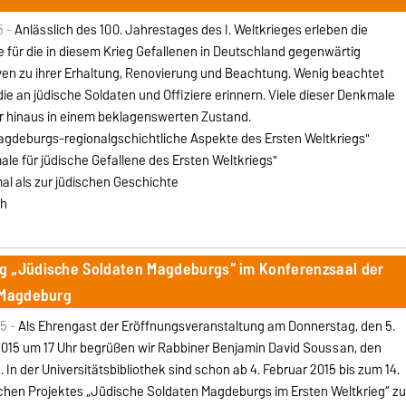
5 -
Anlässlich des 100. Jahrestages des I. Weltkrieges erleben die
für die in diesem Krieg Gefallenen in Deutschland gegenwärtig
ven zu ihrer Erhaltung, Renovierung und Beachtung. Wenig beachtet
die an jüdische Soldaten und Offiziere erinnern. Viele dieser Denkmale
r hinaus in einem beklagenswerten Zustand.
Magdeburgs-regionalgschichtliche Aspekte des Ersten Weltkriegs"
ale für jüdische Gefallene des Ersten Weltkriegs"
l als zur jüdischen Geschichte
ch
g „Jüdische Soldaten Magdeburgs“ im Konferenzsaal der
U Magdeburg
5 -
Als Ehrengast der Eröffnungsveranstaltung am Donnerstag, den 5.
2015 um 17 Uhr begrüßen wir Rabbiner Benjamin David Soussan, den
 der Universitätsbibliothek sind schon ab 4. Februar 2015 bis zum 14.
schen Projektes „Jüdische Soldaten Magdeburgs im Ersten Weltkrieg“ z