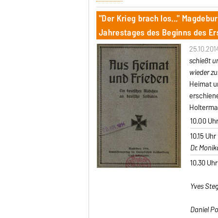
"Der Krieg brach los..." Magdebur
Jahrestages des Beginns des Er
25.10.201
schießt un
wieder zu
Heimat u
erschien
Holterma
10.00 Uh
10.15 Uhr
Dr. Monik
10.30 Uhr
Yves Steg
Daniel Po