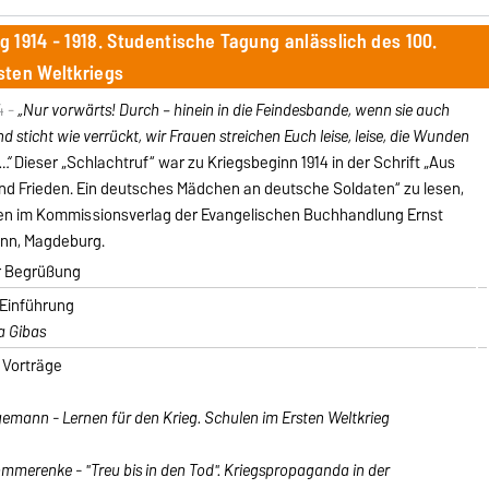
g 1914 - 1918. Studentische Tagung anlässlich des 100.
sten Weltkriegs
4 -
„Nur vorwärts! Durch – hinein in die Feindesbande, wenn sie auch
d sticht wie verrückt, wir Frauen streichen Euch leise, leise, die Wunden
…“
Dieser „Schlachtruf“ war zu Kriegsbeginn 1914 in der Schrift „Aus
nd Frieden. Ein deutsches Mädchen an deutsche Soldaten“ zu lesen,
en im Kommissionsverlag der Evangelischen Buchhandlung Ernst
nn, Magdeburg.
r Begrüßung
 Einführung
a Gibas
 Vorträge
emann - Lernen für den Krieg. Schulen im Ersten Weltkrieg
mmerenke - "Treu bis in den Tod". Kriegspropaganda in der