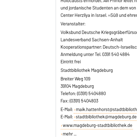
Holocausts ermordet. Avi Primor leitet h
und jordanische Studenten an dem von 
Center Herzliya in Israel. »Süß und ehre
Veranstalter:
Volksbund Deutsche Kriegsgräberfürsor
Landesverband Sachsen-Anhalt
Kooperationspartner: Deutsch-Israelis
Anmeldung unter Tel. 0391 540 4884
Eintritt frei
Stadtbibliothek Magdeburg
Breiter Weg 109
39104 Magdeburg
Telefon: (0391) 5404880
Fax: (0391) 5404803
E-Mail:
maik.hattenhorst@stadtbiblio
E-Mail:
stadtbibliothek@magdeburg.de
www.magdeburg-stadtbibliothek.de
mehr ...