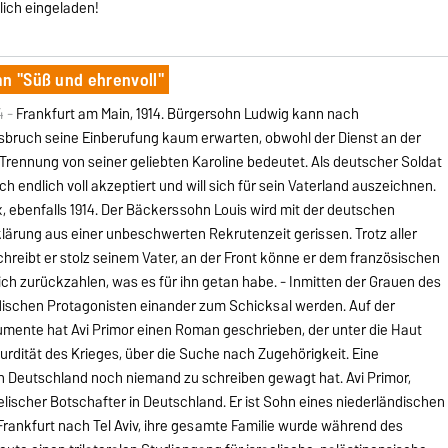
lich eingeladen!
an "Süß und ehrenvoll"
4 -
Frankfurt am Main, 1914. Bürgersohn Ludwig kann nach
sbruch seine Einberufung kaum erwarten, obwohl der Dienst an der
 Trennung von seiner geliebten Karoline bedeutet. Als deutscher Soldat
sich endlich voll akzeptiert und will sich für sein Vaterland auszeichnen.
 ebenfalls 1914. Der Bäckerssohn Louis wird mit der deutschen
lärung aus einer unbeschwerten Rekrutenzeit gerissen. Trotz aller
hreibt er stolz seinem Vater, an der Front könne er dem französischen
ich zurückzahlen, was es für ihn getan habe. - Inmitten der Grauen des
üdischen Protagonisten einander zum Schicksal werden. Auf der
umente hat Avi Primor einen Roman geschrieben, der unter die Haut
surdität des Krieges, über die Suche nach Zugehörigkeit. Eine
 in Deutschland noch niemand zu schreiben gewagt hat.
Avi Primor,
aelischer Botschafter in Deutschland. Er ist Sohn eines niederländischen
Frankfurt nach Tel Aviv, ihre gesamte Familie wurde während des