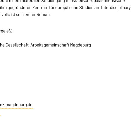
eute einen trilateralen Studiengang für israelische, palästinensische
ihm gegründeten Zentrum für europäische Studien am Interdisciplinary
nvoll« ist sein erster Roman.
ge e.V.
che Gesellschaft, Arbeitsgemeinschaft Magdeburg
thek.magdeburg.de