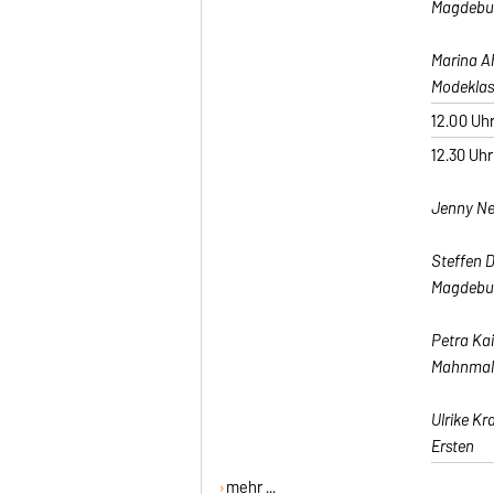
Magdebur
Marina A
Modeklass
12.00 Uh
12.30 Uhr
Jenny Neu
Steffen D
Magdebu
Petra Kai
Mahnmal
Ulrike Kr
Ersten
mehr ...