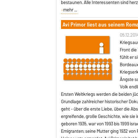
bestaunen. Alle Interessenten sind herz
mehr ...
Avi Primor liest aus seinem Rom
05.12.201
Kriegsau
Front die
fühlt er 
Bordeaux,
Kriegserk
Ängste sc
Volk endl
Ersten Weltkriegs werden die beiden j
Grundlage zahlreicher historischer Dok
geht - über die erste Liebe, über die Ab
ergreifende, große Geschichte, wie sie
geboren 1935, war von 1993 bis 1999 isr
Emigranten; seine Mutter ging 1932 von 